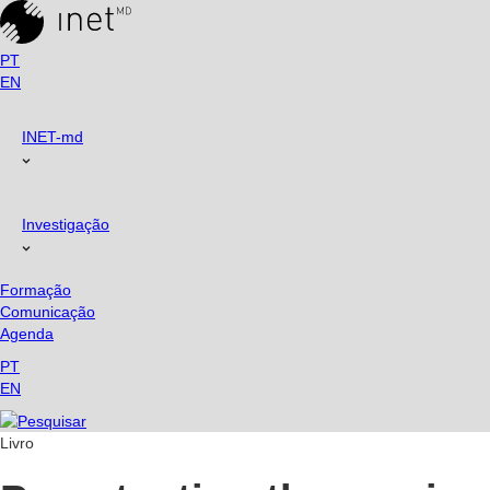
PT
EN
INET-md
Investigação
Formação
Comunicação
Agenda
PT
EN
Livro