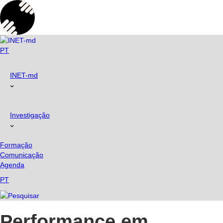
Skip
to
content
PT
INET-md
Investigação
Formação
Comunicação
Agenda
PT
Performance em