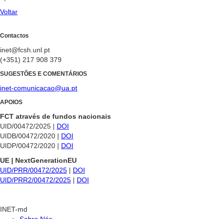
Voltar
Contactos
inet@fcsh.unl.pt
(+351) 217 908 379
SUGESTÕES E COMENTÁRIOS
inet-comunicacao@ua.pt
APOIOS
FCT através de fundos nacionais
UID/00472/2025 |
DOI
UIDB/00472/2020 |
DOI
UIDP/00472/2020 |
DOI
UE | NextGenerationEU
UID/PRR/00472/2025
|
DOI
UID/PRR2/00472/2025
|
DOI
INET-md
Sobre Nós