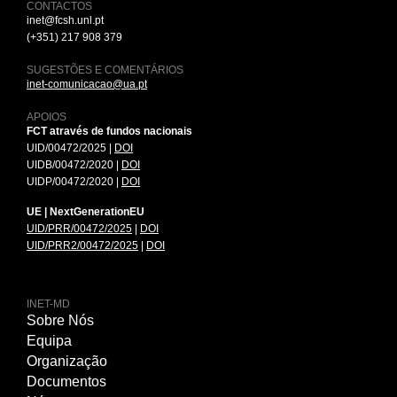
CONTACTOS
inet@fcsh.unl.pt
(+351) 217 908 379
SUGESTÕES E COMENTÁRIOS
inet-comunicacao@ua.pt
APOIOS
FCT através de fundos nacionais
UID/00472/2025 |
DOI
UIDB/00472/2020 |
DOI
UIDP/00472/2020 |
DOI
UE | NextGenerationEU
UID/PRR/00472/2025
|
DOI
UID/PRR2/00472/2025
|
DOI
INET-MD
Sobre Nós
Equipa
Organização
Documentos