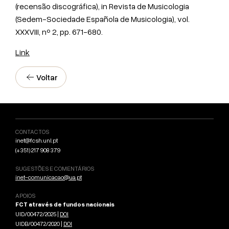
(recensão discográfica), in Revista de Musicologia
(Sedem-Sociedade Española de Musicologia), vol.
XXXVIII, nº 2, pp. 671-680.
Link
Voltar
CONTACTOS
inet@fcsh.unl.pt
(+351) 217 908 379
SUGESTÕES E COMENTÁRIOS
inet-comunicacao@ua.pt
APOIOS
FCT através de fundos nacionais
UID/00472/2025 |
DOI
UIDB/00472/2020 |
DOI