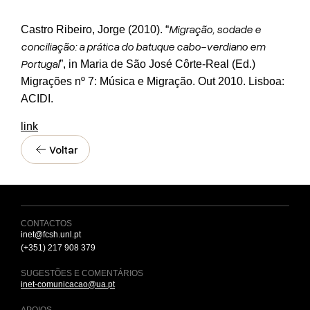
Migração, sodade e
Castro Ribeiro, Jorge (2010). “
conciliação: a prática do batuque cabo-verdiano em
Portugal
”, in Maria de São José Côrte-Real (Ed.)
Migrações nº 7: Música e Migração. Out 2010. Lisboa:
ACIDI.
link
Voltar
CONTACTOS
inet@fcsh.unl.pt
(+351) 217 908 379
SUGESTÕES E COMENTÁRIOS
inet-comunicacao@ua.pt