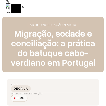
ARTIGO
PUBLICAÇÃO
REVISTA
Migração, sodade e
conciliação: a prática
do batuque cabo-
verdiano em Portugal
POLO
DECA UA
GRUPOS DE INVESTIGAÇÃO
EEMP