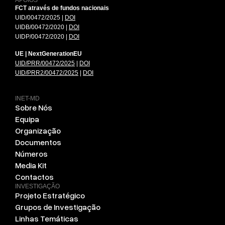
APOIOS
FCT através de fundos nacionais
UID/00472/2025 |
DOI
UIDB/00472/2020 |
DOI
UIDP/00472/2020 |
DOI
UE | NextGenerationEU
UID/PRR/00472/2025
|
DOI
UID/PRR2/00472/2025
|
DOI
INET-MD
Sobre Nós
Equipa
Organização
Documentos
Números
Media Kit
Contactos
INVESTIGAÇÃO
Projeto Estratégico
Grupos de Investigação
Linhas Temáticas