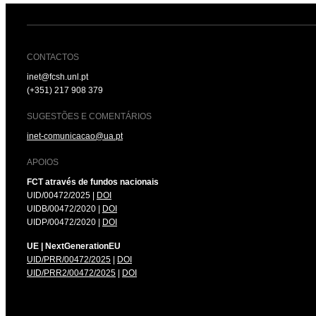
CONTACTOS
inet@fcsh.unl.pt
(+351) 217 908 379
SUGESTÕES E COMENTÁRIOS
inet-comunicacao@ua.pt
APOIOS
FCT através de fundos nacionais
UID/00472/2025 |
DOI
UIDB/00472/2020 |
DOI
UIDP/00472/2020 |
DOI
UE | NextGenerationEU
UID/PRR/00472/2025
|
DOI
UID/PRR2/00472/2025
|
DOI