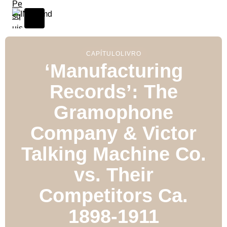
CAPÍTULO
LIVRO
‘Manufacturing
Records’: The
Gramophone
Company & Victor
Talking Machine Co.
vs. Their
Competitors Ca.
1898-1911