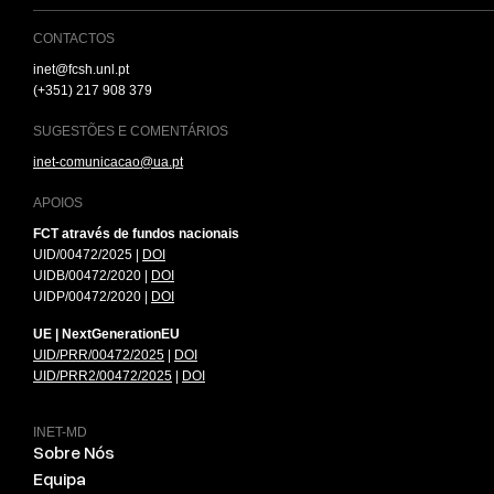
CONTACTOS
inet@fcsh.unl.pt
(+351) 217 908 379
SUGESTÕES E COMENTÁRIOS
inet-comunicacao@ua.pt
APOIOS
FCT através de fundos nacionais
UID/00472/2025 |
DOI
UIDB/00472/2020 |
DOI
UIDP/00472/2020 |
DOI
UE | NextGenerationEU
UID/PRR/00472/2025
|
DOI
UID/PRR2/00472/2025
|
DOI
INET-MD
Sobre Nós
Equipa