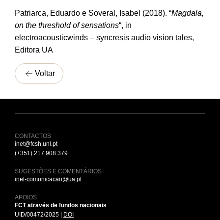
Patriarca, Eduardo e Soveral, Isabel (2018). “
Magdala,
on the threshold of sensations
“, in
electroacousticwinds – syncresis audio vision tales,
Editora UA
Voltar
CONTACTOS
inet@fcsh.unl.pt
(+351) 217 908 379
SUGESTÕES E COMENTÁRIOS
inet-comunicacao@ua.pt
APOIOS
FCT através de fundos nacionais
UID/00472/2025 |
DOI