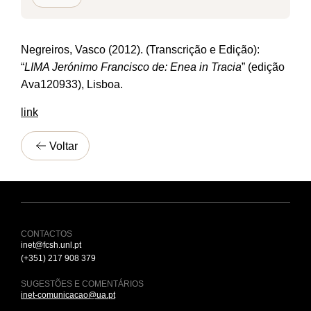
Negreiros, Vasco (2012). (Transcrição e Edição):
“
LIMA Jerónimo Francisco de: Enea in Tracia
” (edição
Ava120933), Lisboa.
link
Voltar
CONTACTOS
inet@fcsh.unl.pt
(+351) 217 908 379
SUGESTÕES E COMENTÁRIOS
inet-comunicacao@ua.pt