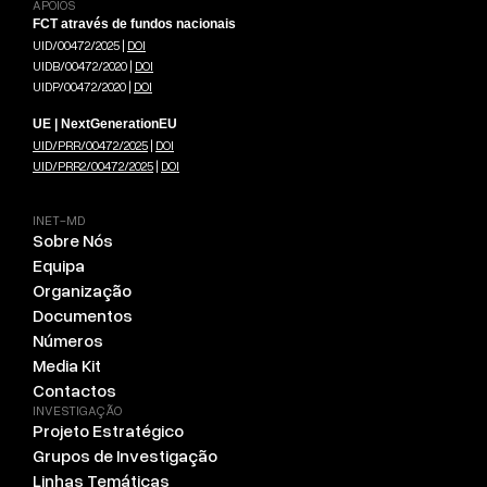
APOIOS
FCT através de fundos nacionais
UID/00472/2025 |
DOI
UIDB/00472/2020 |
DOI
UIDP/00472/2020 |
DOI
UE | NextGenerationEU
UID/PRR/00472/2025
|
DOI
UID/PRR2/00472/2025
|
DOI
INET-MD
Sobre Nós
Equipa
Organização
Documentos
Números
Media Kit
Contactos
INVESTIGAÇÃO
Projeto Estratégico
Grupos de Investigação
Linhas Temáticas