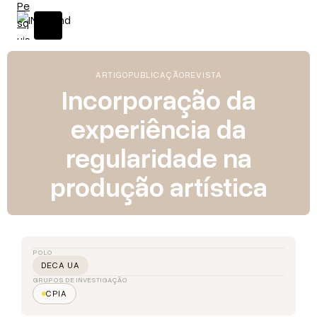
ARTIGO
PUBLICAÇÃO
REVISTA
Incorporação da
experiência da
regularidade na
produção artística
POLO
DECA UA
GRUPOS DE INVESTIGAÇÃO
CPIA