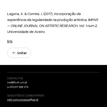
Laguna, A. & Correia, J. (2017),
Incorporação da
experiência da regularidade na produção artística
,
IMPAR
– ONLINE JOURNAL ON ARTISTIC RESEARCH, Vol. 1 num 2,
Universidade de Aveiro.
link
Voltar
CONTACTOS
inet@fcsh.unl.pt
(+351) 217 908 379
SUGESTÕES E COMENTÁRIOS
inet-comunicacao@ua.pt