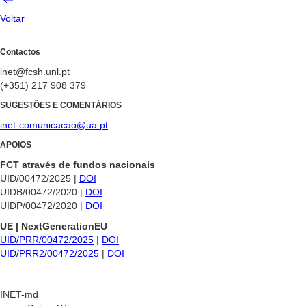
Voltar
Contactos
inet@fcsh.unl.pt
(+351) 217 908 379
SUGESTÕES E COMENTÁRIOS
inet-comunicacao@ua.pt
APOIOS
FCT através de fundos nacionais
UID/00472/2025 |
DOI
UIDB/00472/2020 |
DOI
UIDP/00472/2020 |
DOI
UE | NextGenerationEU
UID/PRR/00472/2025
|
DOI
UID/PRR2/00472/2025
|
DOI
INET-md