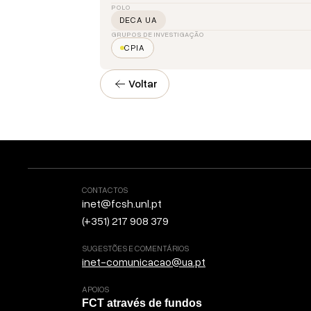
POLO
DECA UA
GRUPOS DE INVESTIGAÇÃO
CPIA
Voltar
CONTACTOS
inet@fcsh.unl.pt
(+351) 217 908 379
SUGESTÕES E COMENTÁRIOS
inet-comunicacao@ua.pt
APOIOS
FCT através de fundos