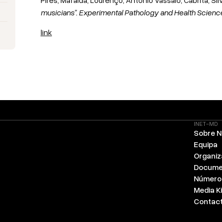
musicians”.
Experimental Pathology and Health Scien
link
INET-MD
Sobre 
Equipa
Organi
Docume
Número
Media Ki
Contac