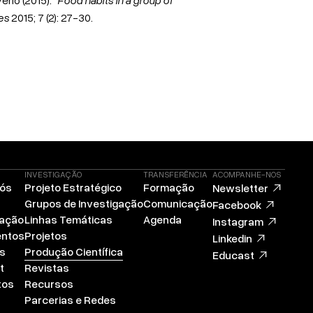
ces
2015; 7 (2): 27-30.
INVESTIGAÇÃO
TRANSFERÊNCIA
ACOMPANHE-NOS
Nós
Projeto Estratégico
Formação
Newsletter
Grupos de Investigação
Comunicação
Facebook
zação
Linhas Temáticas
Agenda
Instagram
ntos
Projetos
Linkedin
s
Produção Científica
Educast
t
Revistas
tos
Recursos
Parcerias e Redes