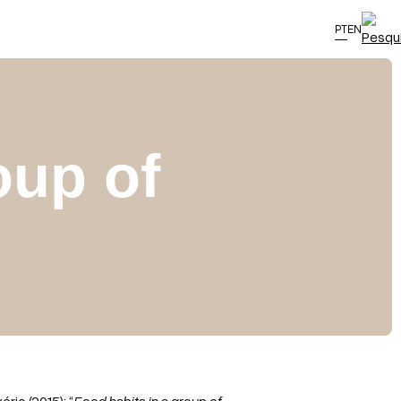
PT
EN
oup of
rio (2015): “
Food habits in a group of