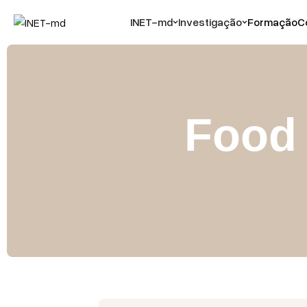
INET-md
Investigação
Formação
C
Food 