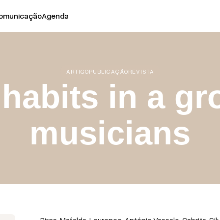
omunicação
Agenda
ARTIGO
PUBLICAÇÃO
REVISTA
habits in a gr
musicians
Pires, Mafalda, Lourenço, António Vassalo, Cabrita, Silvé