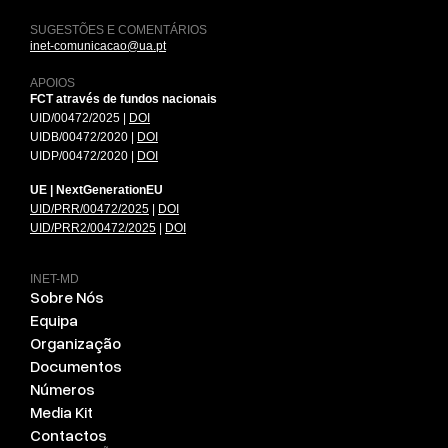
SUGESTÕES E COMENTÁRIOS
inet-comunicacao@ua.pt
APOIOS
FCT através de fundos nacionais
UID/00472/2025 |
DOI
UIDB/00472/2020 |
DOI
UIDP/00472/2020 |
DOI
UE | NextGenerationEU
UID/PRR/00472/2025
|
DOI
UID/PRR2/00472/2025
|
DOI
INET-MD
Sobre Nós
Equipa
Organização
Documentos
Números
Media Kit
Contactos