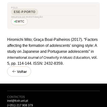
POLO
ESE-P.PORTO
GRUPOS DE INVESTIGAÇÃO
EMTC
Hiromichi Mito; Graça Boal-Palheiros (2017). “Factors
affecting the formation of adolescents’ singing style: A
study on Japanese and Portuguese adolescents” in
International Journal of Creativity in Music Education
, vol.
5, pp. 114-144. ISSN: 2432-8359.
Voltar
CONTACTOS
inet@fcsh.unl.pt
(+351) 217 908 379