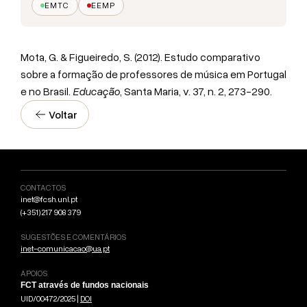
EMTC
EEMP
Mota, G. & Figueiredo, S. (2012). Estudo comparativo
sobre a formação de professores de música em Portugal
e no Brasil.
Educação
, Santa Maria, v. 37, n. 2, 273-290.
Voltar
CONTACTOS
inet@fcsh.unl.pt
(+351) 217 908 379
SUGESTÕES E COMENTÁRIOS
inet-comunicacao@ua.pt
APOIOS
FCT através de fundos nacionais
UID/00472/2025 |
DOI