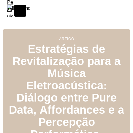
S
k
i
p
t
o
ARTIGO
Estratégias de
c
o
Revitalização para a
n
t
Música
e
n
Eletroacústica:
t
Diálogo entre Pure
Data, Affordances e a
Percepção