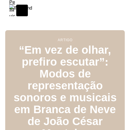
S
k
i
p
t
o
ARTIGO
“Em vez de olhar,
c
o
prefiro escutar”:
n
t
Modos de
e
n
representação
t
sonoros e musicais
em Branca de Neve
de João César