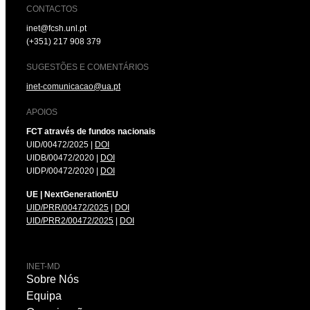
CONTACTOS
inet@fcsh.unl.pt
(+351) 217 908 379
SUGESTÕES E COMENTÁRIOS
inet-comunicacao@ua.pt
APOIOS
FCT através de fundos nacionais
UID/00472/2025 |
DOI
UIDB/00472/2020 |
DOI
UIDP/00472/2020 |
DOI
UE | NextGenerationEU
UID/PRR/00472/2025
|
DOI
UID/PRR2/00472/2025
|
DOI
INET-MD
Sobre Nós
Equipa