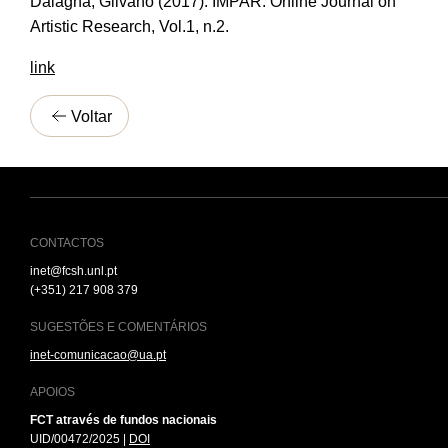
Dalagna, Gilvano (2017). IMPAR: Online Journal on
Artistic Research, Vol.1, n.2.
link
Voltar
CONTACTOS
inet@fcsh.unl.pt
(+351) 217 908 379
SUGESTÕES E COMENTÁRIOS
inet-comunicacao@ua.pt
APOIOS
FCT através de fundos nacionais
UID/00472/2025 |
DOI