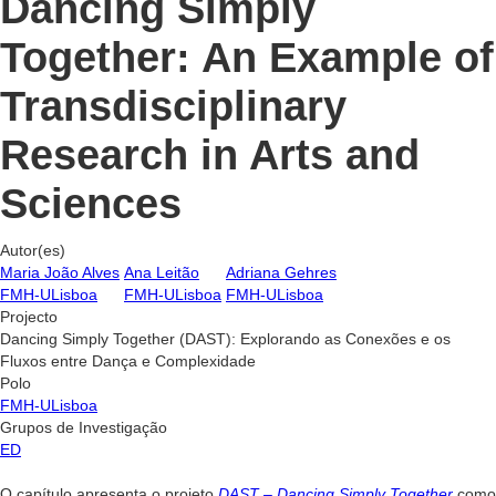
Dancing Simply
Together: An Example of
Transdisciplinary
Research in Arts and
Sciences
Autor(es)
Maria João Alves
Ana Leitão
Adriana Gehres
FMH-ULisboa
FMH-ULisboa
FMH-ULisboa
Projecto
Dancing Simply Together (DAST): Explorando as Conexões e os
Fluxos entre Dança e Complexidade
Polo
FMH-ULisboa
Grupos de Investigação
ED
O capítulo apresenta o projeto
DAST – Dancing Simply Together
como