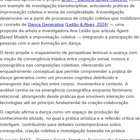
um exemplo de investigação transdisciplinar, articulando práticas de
improvisação coletiva e teoria da complexidade. A investigação
desenvolve-se a partir de processos de criação coletiva que mobilizam
o conceito de
Dança Generativa
(
Leitão & Alves, 2024
) — uma
proposta da artista e investigadora Ana Leitão que articula
Agent-
Based Models
e improvisação coletiva — integrando a participação de
pessoas com e sem formação em dança.
O texto propõe o mapeamento de perspetivas teóricas e avança com
a noção de convergência triádica entre cognição social, motora e
coreográfica nas composições coletivas, oferecendo um
enquadramento conceptual que permite compreender a prática de
dança generativa como um processo cognitivo distribuído e
emergente das relações entre corpos, movimentos e contexto. A
análise centra-se na emergência coreográfica enquanto fenómeno
relacional, abrangendo desde práticas que envolvem interação com
tecnologias até ao princípio fundamental da criação-colaboração.
O capítulo afirma a dança como um espaço de produção de
conhecimento situado, no qual a prática artística e a reflexão crítica se
interligam, contribuindo para debates contemporâneos sobre
coreografia, criação coletiva e investigação baseada na prática.
O projeto DAST – Dancing Simply Together: Exploring the Connections