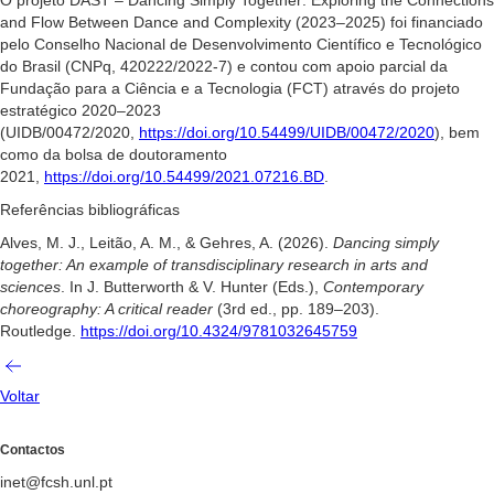
and Flow Between Dance and Complexity (2023–2025) foi financiado
pelo Conselho Nacional de Desenvolvimento Científico e Tecnológico
do Brasil (CNPq, 420222/2022-7) e contou com apoio parcial da
Fundação para a Ciência e a Tecnologia (FCT) através do projeto
estratégico 2020–2023
(UIDB/00472/2020,
https://doi.org/10.54499/UIDB/00472/2020
), bem
como da bolsa de doutoramento
2021,
https://doi.org/10.54499/2021.07216.BD
.
Referências bibliográficas
Alves, M. J., Leitão, A. M., & Gehres, A. (2026).
Dancing simply
together: An example of transdisciplinary research in arts and
sciences
. In J. Butterworth & V. Hunter (Eds.),
Contemporary
choreography: A critical reader
(3rd ed., pp. 189–203).
Routledge.
https://doi.org/10.4324/9781032645759
Voltar
Contactos
inet@fcsh.unl.pt