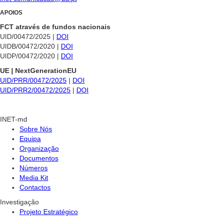
APOIOS
FCT através de fundos nacionais
UID/00472/2025 |
DOI
UIDB/00472/2020 |
DOI
UIDP/00472/2020 |
DOI
UE | NextGenerationEU
UID/PRR/00472/2025
|
DOI
UID/PRR2/00472/2025
|
DOI
INET-md
Sobre Nós
Equipa
Organização
Documentos
Números
Media Kit
Contactos
Investigação
Projeto Estratégico