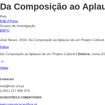
Da Composição ao Aplau
Polo
ESE-P.Porto
Grupos de Investigação
EMTC
José Neves.
2016.
Da Composição ao Aplauso de um Projeto Cultura
l
Índice
Da Composição ao Aplauso de um Projeto Cultural
|
Editora:
Lema d’
Voltar
Contactos
inet@fcsh.unl.pt
(+351) 217 908 379
SUGESTÕES E COMENTÁRIOS
inet-comunicacao@ua.pt