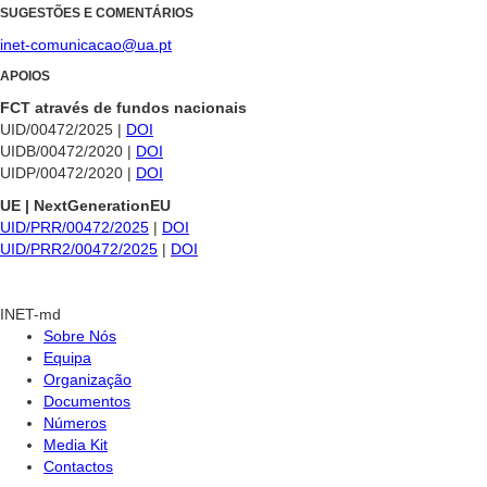
SUGESTÕES E COMENTÁRIOS
inet-comunicacao@ua.pt
APOIOS
FCT através de fundos nacionais
UID/00472/2025 |
DOI
UIDB/00472/2020 |
DOI
UIDP/00472/2020 |
DOI
UE | NextGenerationEU
UID/PRR/00472/2025
|
DOI
UID/PRR2/00472/2025
|
DOI
INET-md
Sobre Nós
Equipa
Organização
Documentos
Números
Media Kit
Contactos