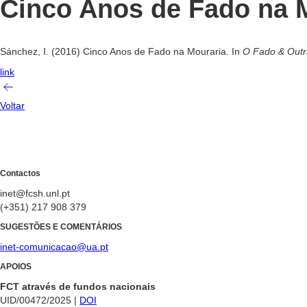
Cinco Anos de Fado na 
Sánchez, I. (2016) Cinco Anos de Fado na Mouraria. In
O Fado & Out
link
Voltar
Contactos
inet@fcsh.unl.pt
(+351) 217 908 379
SUGESTÕES E COMENTÁRIOS
inet-comunicacao@ua.pt
APOIOS
FCT através de fundos nacionais
UID/00472/2025 |
DOI