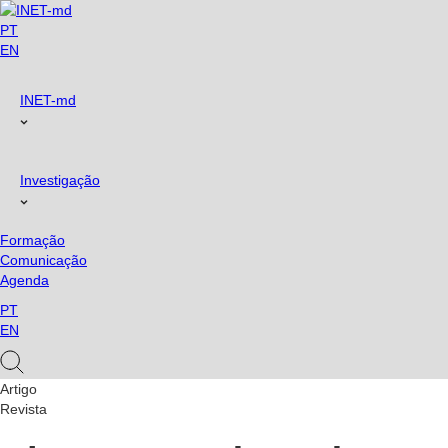
PT
EN
INET-md
Investigação
Formação
Comunicação
Agenda
PT
EN
Artigo
Revista