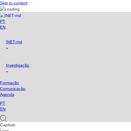
Skip to content
PT
EN
INET-md
Investigação
Formação
Comunicação
Agenda
PT
EN
Capítulo
Livro