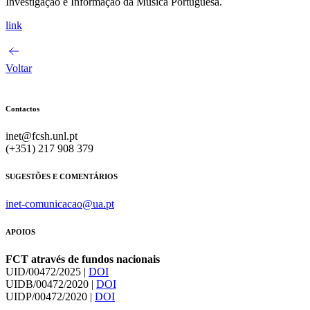
Investigação e Informação da Música Portuguesa.
link
Voltar
Contactos
inet@fcsh.unl.pt
(+351) 217 908 379
SUGESTÕES E COMENTÁRIOS
inet-comunicacao@ua.pt
APOIOS
FCT através de fundos nacionais
UID/00472/2025 |
DOI
UIDB/00472/2020 |
DOI
UIDP/00472/2020 |
DOI