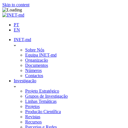
Skip to content
PT
EN
INET-md
Sobre Nós
Equipa INET-md
Organização
Documentos
Números
Contactos
Investigação
Projeto Estratégico
Grupos de Investigação
Linhas Temáticas
Projetos
Produção Científica
Revistas
Recursos
Parcerias e Redes