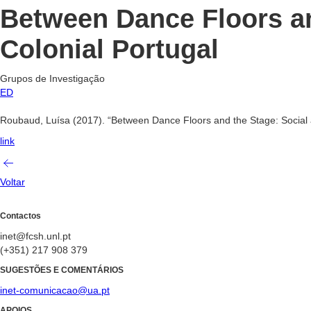
Between Dance Floors an
Colonial Portugal
Grupos de Investigação
ED
Roubaud, Luísa (2017). “Between Dance Floors and the Stage: Social 
link
Voltar
Contactos
inet@fcsh.unl.pt
(+351) 217 908 379
SUGESTÕES E COMENTÁRIOS
inet-comunicacao@ua.pt
APOIOS