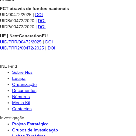
FCT através de fundos nacionais
UID/00472/2025 |
DOI
UIDB/00472/2020 |
DOI
UIDP/00472/2020 |
DOI
UE | NextGenerationEU
UID/PRR/00472/2025
|
DOI
UID/PRR2/00472/2025
|
DOI
INET-md
Sobre Nós
Equipa
Organização
Documentos
Números
Media Kit
Contactos
Investigação
Projeto Estratégico
Grupos de Investigação
Linhas Temáticas