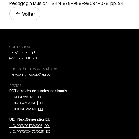
Pedagogia Musical. ISBN: 978-989-99594-0-8, pp. 94.
Voltar
CONTACTOS
inet@fcsh.unl.pt
(+351) 217 908 379
SUGESTÕES E COMENTÁRIOS
inet-comunicacao@ua.pt
APOIOS
FCT através de fundos nacionais
UID/00472/2025 |
DOI
UIDB/00472/2020 |
DOI
UIDP/00472/2020 |
DOI
UE | NextGenerationEU
UID/PRR/00472/2025
|
DOI
UID/PRR2/00472/2025
|
DOI