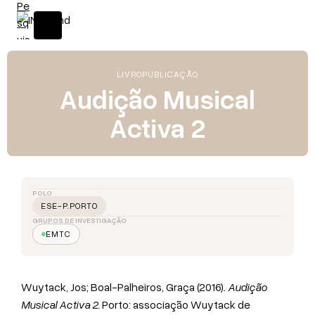
LIVRO
PUBLICAÇÃO
Audição Musical
Activa 2
POLO
ESE-P.PORTO
GRUPOS DE INVESTIGAÇÃO
EMTC
Wuytack, Jos; Boal-Palheiros, Graça (2016).
Audição
Musical Activa 2.
Porto: associação Wuytack de