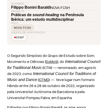
AUTOR(ES)
NOVA FCSH
Filippo Bonini Baraldi
PROJECTO
Práticas de
sound-healing
na Península
Ibérica: um estudo multidisciplinar
POLO
NOVA FCSH
GRUPOS DE INVESTIGAÇÃO
EEMP
O Segundo Simpósio do Grupo de Estudo sobre Som,
Movimento e Ciências (
SoMoS
), do
International Council
(ICTM) — renomeado, em agosto
for Traditional Music
de 2023, como
International Council for Traditions of
(
ICTMD
) — teve lugar num formato
Music and Dance
híbrido entre 26 e 28 de outubro de 2022, organizado
pela Universitat Autònoma de Barcelona e pela
Universitat Pompeu Fabra, em Espanha.
Editadas por Filippo Bonini Baraldi, as atas agora