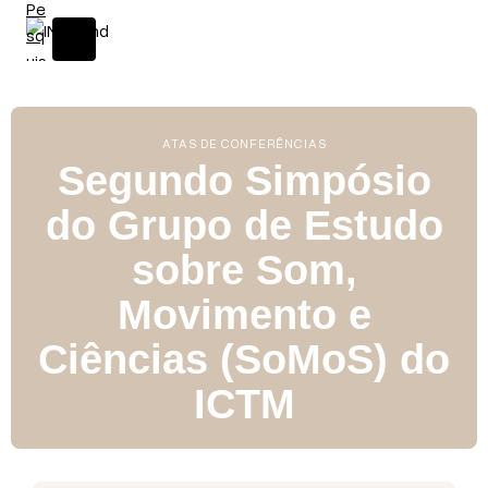
S
k
i
p
t
o
ATAS DE CONFERÊNCIAS
c
Segundo Simpósio
o
do Grupo de Estudo
n
t
sobre Som,
e
n
Movimento e
t
Ciências (SoMoS) do
ICTM