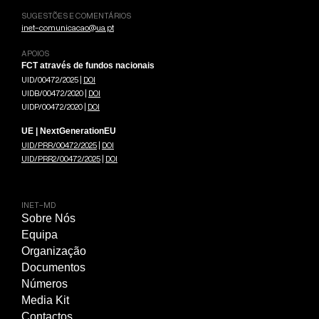
SUGESTÕES E COMENTÁRIOS
inet-comunicacao@ua.pt
APOIOS
FCT através de fundos nacionais
UID/00472/2025 |
DOI
UIDB/00472/2020 |
DOI
UIDP/00472/2020 |
DOI
UE | NextGenerationEU
UID/PRR/00472/2025
|
DOI
UID/PRR2/00472/2025
|
DOI
INET-MD
Sobre Nós
Equipa
Organização
Documentos
Números
Media Kit
Contactos