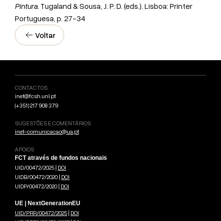
Pintura
. Tugaland & Sousa, J. P. D. (eds.). Lisboa: Printer
Portuguesa, p. 27-34
Voltar
CONTACTOS
inet@fcsh.unl.pt
(+351) 217 908 379
SUGESTÕES E COMENTÁRIOS
inet-comunicacao@ua.pt
APOIOS
FCT através de fundos nacionais
UID/00472/2025 |
DOI
UIDB/00472/2020 |
DOI
UIDP/00472/2020 |
DOI
UE | NextGenerationEU
UID/PRR/00472/2025
|
DOI