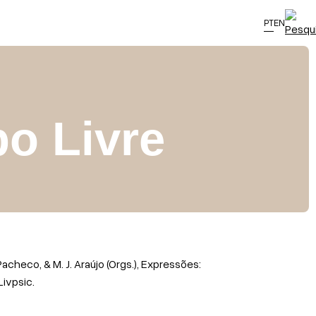
PT
EN
o Livre
. Pacheco, & M. J. Araújo (Orgs.), Expressões:
Livpsic.