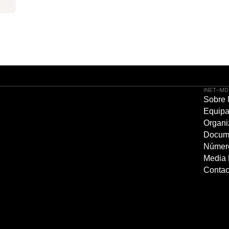
INET-MD
Sobre
Equip
Organi
Docum
Númer
Media 
Contac