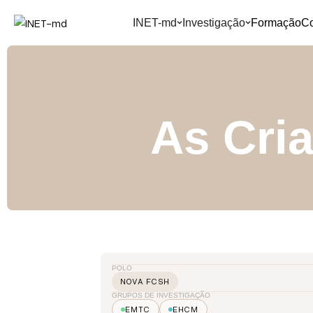
INET-md
Investigação
Formação
C
As Cri
POLO
NOVA FCSH
GRUPOS DE INVESTIGAÇÃO
EMTC
EHCM