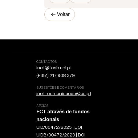
Voltar
CONTACTOS
inet@fcsh.unl.pt
(+351) 217 908 379
SUGESTÕES E COMENTÁRIOS
inet-comunicacao@ua.pt
APOIOS
FCT através de fundos
nacionais
UID/00472/2025 |
DOI
UIDB/00472/2020 |
DOI