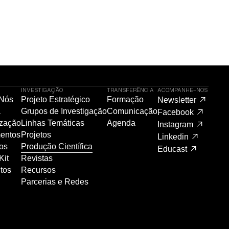
INVESTIGAÇÃO
TRANSFERÊNCIA
ACOMPANHE-NOS
 Nós
Projeto Estratégico
Formação
Newsletter
a
Grupos de Investigação
Comunicação
Facebook
zação
Linhas Temáticas
Agenda
Instagram
entos
Projetos
Linkedin
os
Produção Científica
Educast
Kit
Revistas
tos
Recursos
Parcerias e Redes