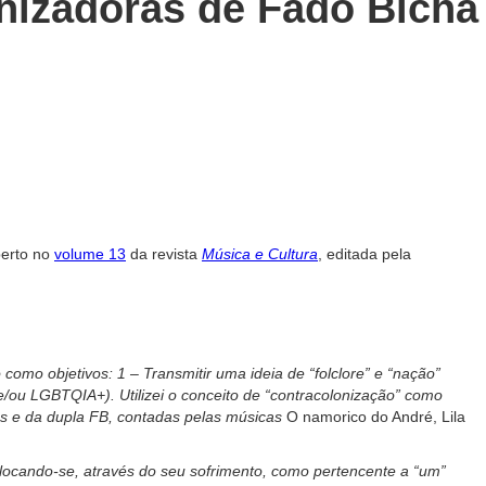
onizadoras de Fado Bicha
berto no
volume 13
da revista
Música e Cultura
, editada pela
omo objetivos: 1 – Transmitir uma ideia de “folclore” e “nação”
 e/ou LGBTQIA+).
Utilizei o conceito de “contracolonização” como
ns e da dupla FB, contadas pelas músicas
O namorico do André, Lila
olocando-se, através do seu sofrimento, como pertencente a “um”