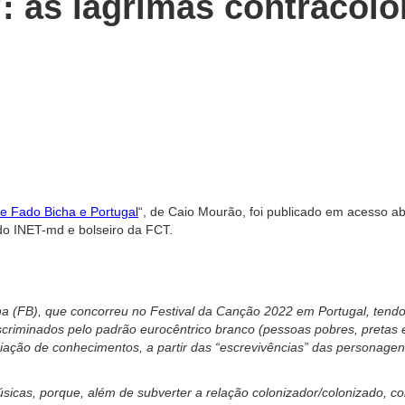
": as lágrimas contracol
e Fado Bicha e Portugal
“, de Caio Mourão, foi publicado em acesso a
o INET-md e bolseiro da FCT.
 (FB), que concorreu no Festival da Canção 2022 em Portugal, tendo c
iscriminados pelo padrão eurocêntrico branco (pessoas
pobres, pretas
riação de conhecimentos, a partir das “escrevivências” das personage
sicas, porque, além de subverter a relação colonizador/
colonizado, c