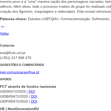
mesmo povo e a “uma” mesma nação das personagens narradas; também
silêncio. Além disso, todo o processo criativo de grupe foi realizado 
criação dos figurinos, maquiagens e
videoclipes. Este ensaio etnomus
Palavras-chave:
Estudos LGBTQIA+; Contracolonização; Sofrimento;
Voltar
Contactos
inet@fcsh.unl.pt
(+351) 217 908 379
SUGESTÕES E COMENTÁRIOS
inet-comunicacao@ua.pt
APOIOS
FCT através de fundos nacionais
UID/00472/2025 |
DOI
UIDB/00472/2020 |
DOI
UIDP/00472/2020 |
DOI
UE | NextGenerationEU