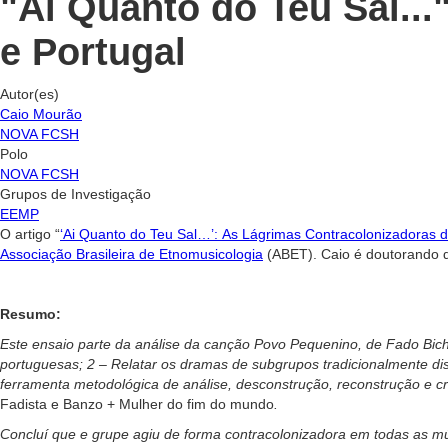
"Ai Quanto do Teu Sal...
e Portugal
Autor(es)
Caio Mourão
NOVA FCSH
Polo
NOVA FCSH
Grupos de Investigação
EEMP
O artigo “
‘Ai Quanto do Teu Sal…’: As Lágrimas Contracolonizadoras d
Associação Brasileira de Etnomusicologia
(ABET). Caio é doutorando d
Resumo:
Este ensaio parte da análise da canção Povo Pequenino, de Fado Bicha
portuguesas;
2 – Relatar os dramas de subgrupos tradicionalmente d
ferramenta metodológica de análise, desconstrução, reconstrução e c
Fadista e Banzo + Mulher do fim do mundo
.
Concluí que e grupe agiu de forma contracolonizadora em todas as mú