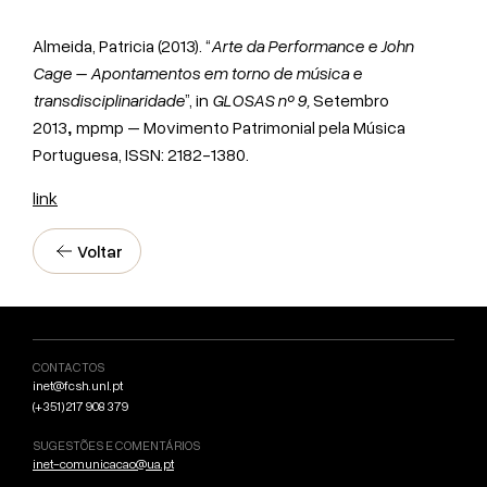
Almeida, Patricia (2013). “
Arte da Performance e John
Cage – Apontamentos em torno de música e
transdisciplinaridade
”, in
GLOSAS nº 9,
Setembro
2013
mpmp – Movimento Patrimonial pela Música
,
Portuguesa, ISSN: 2182-1380.
link
Voltar
CONTACTOS
inet@fcsh.unl.pt
(+351) 217 908 379
SUGESTÕES E COMENTÁRIOS
inet-comunicacao@ua.pt