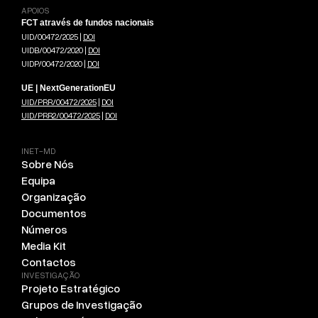
APOIOS
FCT através de fundos nacionais
UID/00472/2025 |
DOI
UIDB/00472/2020 |
DOI
UIDP/00472/2020 |
DOI
UE | NextGenerationEU
UID/PRR/00472/2025
|
DOI
UID/PRR2/00472/2025
|
DOI
INET-MD
Sobre Nós
Equipa
Organização
Documentos
Números
Media Kit
Contactos
INVESTIGAÇÃO
Projeto Estratégico
Grupos de Investigação