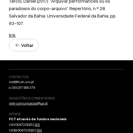
Tércio, Daniel (2017). “Arquivar performances ou os
paradoxos do corpo-arquivo”. Repertório, n.º 28.
Salvador da Bahia: Universidade Federal da Bahia, pp.
93-107.
link
Voltar
CONTACTOS
inet@fcsh.unl.pt
(+351) 217 908 379
SUGESTÕES E COMENTÁRIOS
inet-comunicacao@ua.pt
APOIOS
FCT através de fundos nacionais
UID/00472/2025 |
DOI
UIDB/00472/2020 |
DOI