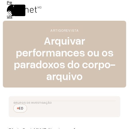
ARTIGO
REVISTA
Arquivar
performances ou os
paradoxos do corpo-
arquivo
GRUPOS DE INVESTIGAÇÃO
ED