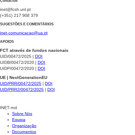
Contactos
inet@fcsh.unl.pt
(+351) 217 908 379
SUGESTÕES E COMENTÁRIOS
inet-comunicacao@ua.pt
APOIOS
FCT através de fundos nacionais
UID/00472/2025 |
DOI
UIDB/00472/2020 |
DOI
UIDP/00472/2020 |
DOI
UE | NextGenerationEU
UID/PRR/00472/2025
|
DOI
UID/PRR2/00472/2025
|
DOI
INET-md
Sobre Nós
Equipa
Organização
Documentos