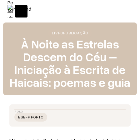
LIVRO
PUBLICAÇÃO
À Noite as Estrelas
Descem do Céu –
Iniciação à Escrita de
Haicais: poemas e guia
POLO
ESE-P.PORTO