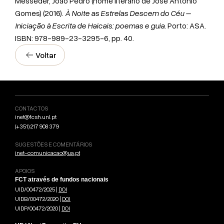
Mésseder, João Pedro (nome literário de José António
Gomes) (2016).
À Noite as Estrelas Descem do Céu –
Iniciação à Escrita de Haicais: poemas e guia
. Porto: ASA.
ISBN: 978-989-23-3295-6, pp. 40.
Voltar
CONTACTOS
inet@fcsh.unl.pt
(+351) 217 908 379
SUGESTÕES E COMENTÁRIOS
inet-comunicacao@ua.pt
APOIOS
FCT através de fundos nacionais
UID/00472/2025 |
DOI
UIDB/00472/2020 |
DOI
UIDP/00472/2020 |
DOI