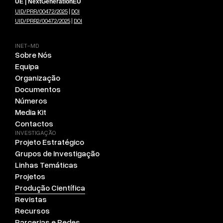
UE | NextGenerationEU
UID/PRR/00472/2025
|
DOI
UID/PRR2/00472/2025
|
DOI
INET-MD
Sobre Nós
Equipa
Organização
Documentos
Números
Media Kit
Contactos
INVESTIGAÇÃO
Projeto Estratégico
Grupos de Investigação
Linhas Temáticas
Projetos
Produção Científica
Revistas
Recursos
Parcerias e Redes