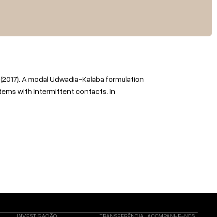
 (2017).
A modal Udwadia-Kalaba formulation
stems with intermittent contacts
. In
INVESTIGAÇÃO
TRANSFERÊNCIA
ACOMPANHE-NOS