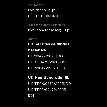
CONTACTOS
inet@fcsh.unl.pt
(+351) 217 908 379
SUGESTÕES E COMENTÁRIOS
inet-comunicacao@ua.pt
APOIOS
FCT através de fundos
nacionais
UID/00472/2025 |
DOI
UIDB/00472/2020 |
DOI
UIDP/00472/2020 |
DOI
UE | NextGenerationEU
UID/PRR/00472/2025
|
DOI
UID/PRR2/00472/2025
|
DOI