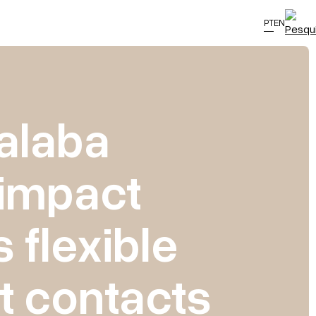
PT
EN
alaba
-impact
 flexible
t contacts