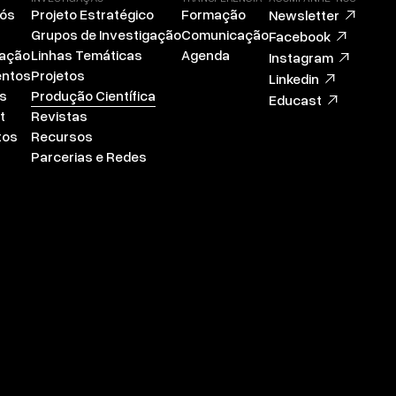
Nós
Projeto Estratégico
Formação
Newsletter
Grupos de Investigação
Comunicação
Facebook
zação
Linhas Temáticas
Agenda
Instagram
ntos
Projetos
Linkedin
s
Produção Científica
Educast
t
Revistas
tos
Recursos
Parcerias e Redes