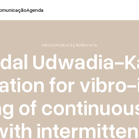
omunicação
Agenda
ARTIGO
PUBLICAÇÃO
REVISTA
dal Udwadia-K
ation for vibro
g of continuous
ith intermitten