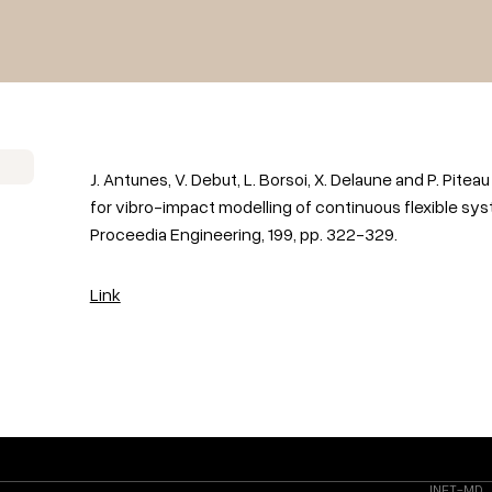
J. Antunes, V. Debut, L. Borsoi, X. Delaune and P. Piteau
for vibro-impact modelling of continuous flexible sy
Proceedia Engineering, 199, pp. 322-329.
Link
INET-MD