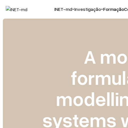
INET-md
Investigação
Formação
C
A mo
formul
modellin
systems w