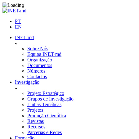
Skip
to
content
PT
EN
INET-md
Sobre Nós
Equipa INET-md
Organização
Documentos
Números
Contactos
Investigação
Projeto Estratégico
Grupos de Investigação
Linhas Temáticas
Projetos
Produção Científica
Revistas
Recursos
Parcerias e Redes
Formação