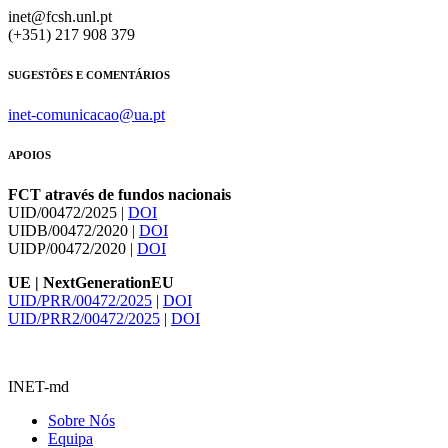
inet@fcsh.unl.pt
(+351) 217 908 379
SUGESTÕES E COMENTÁRIOS
inet-comunicacao@ua.pt
APOIOS
FCT através de fundos nacionais
UID/00472/2025 |
DOI
UIDB/00472/2020 |
DOI
UIDP/00472/2020 |
DOI
UE | NextGenerationEU
UID/PRR/00472/2025
|
DOI
UID/PRR2/00472/2025
|
DOI
INET-md
Sobre Nós
Equipa