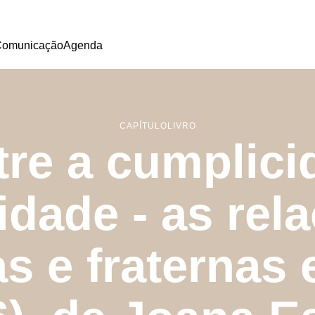
omunicação
Agenda
CAPÍTULO
LIVRO
tre a cumplici
lidade - as rel
as e fraternas