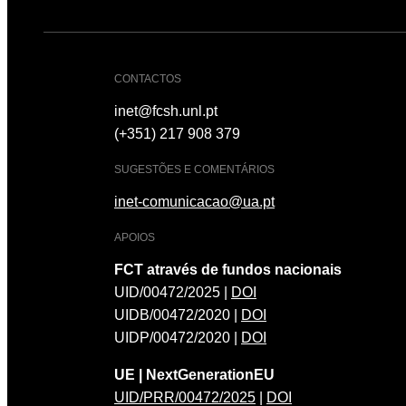
CONTACTOS
inet@fcsh.unl.pt
(+351) 217 908 379
SUGESTÕES E COMENTÁRIOS
inet-comunicacao@ua.pt
APOIOS
FCT através de fundos nacionais
UID/00472/2025 |
DOI
UIDB/00472/2020 |
DOI
UIDP/00472/2020 |
DOI
UE | NextGenerationEU
UID/PRR/00472/2025
|
DOI