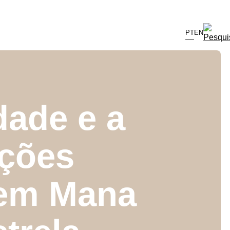
PT
EN
dade e a
ações
 em Mana