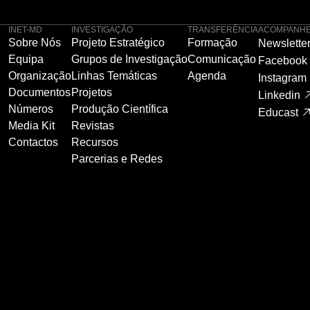
INET-MD
INVESTIGAÇÃO
TRANSFERÊNCIA
ACOMPANHE
Sobre Nós
Projeto Estratégico
Formação
Newslette
Equipa
Grupos de Investigação
Comunicação
Facebook
Organização
Linhas Temáticas
Agenda
Instagram
Documentos
Projetos
Linkedin
Números
Produção Científica
Educast
Media Kit
Revistas
Contactos
Recursos
Parcerias e Redes