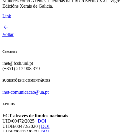
Mulleres como Axentes Literarias na Lix do Século XXI. Vigo:
Edicións Xerais de Galicia.
Link
Voltar
Contactos
inet@fcsh.unl.pt
(+351) 217 908 379
SUGESTÕES E COMENTÁRIOS
inet-comunicacao@ua.pt
APOIOS
FCT através de fundos nacionais
UID/00472/2025 |
DOI
UIDB/00472/2020 |
DOI
UIDP/00472/2020 |
DOI