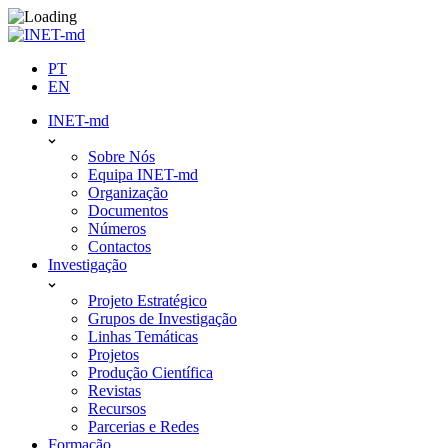
Skip
to
content
PT
EN
INET-md
Sobre Nós
Equipa INET-md
Organização
Documentos
Números
Contactos
Investigação
Projeto Estratégico
Grupos de Investigação
Linhas Temáticas
Projetos
Produção Científica
Revistas
Recursos
Parcerias e Redes
Formação