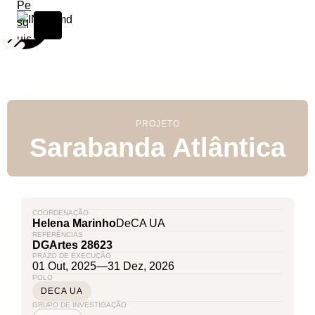
S
k
i
p
t
o
c
PROJETO
o
Sarabanda Atlântica
n
t
e
n
t
COORDENAÇÃO
Helena Marinho
DeCA UA
REFERÊNCIAS
DGArtes 28623
PRAZO DE EXECUÇÃO
01 Out, 2025
—
31 Dez, 2026
POLO
DECA UA
GRUPO DE INVESTIGAÇÃO