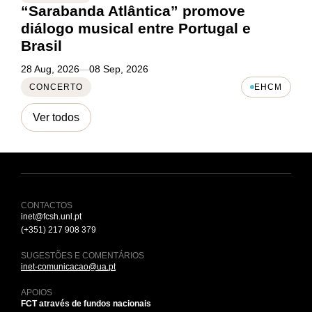
“Sarabanda Atlântica” promove
diálogo musical entre Portugal e
Brasil
28 Aug, 2026
—
08 Sep, 2026
CONCERTO
EHCM
Ver todos
CONTACTOS
inet@fcsh.unl.pt
(+351) 217 908 379
SUGESTÕES E COMENTÁRIOS
inet-comunicacao@ua.pt
APOIOS
FCT através de fundos nacionais