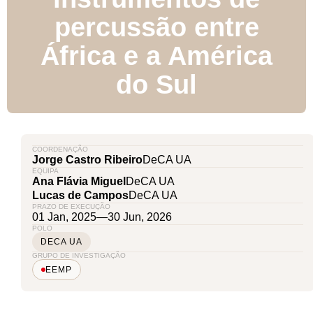
percussão entre
África e a América
do Sul
COORDENAÇÃO
Jorge Castro Ribeiro
DeCA UA
EQUIPA
Ana Flávia Miguel
DeCA UA
Lucas de Campos
DeCA UA
PRAZO DE EXECUÇÃO
01 Jan, 2025
—
30 Jun, 2026
POLO
DECA UA
GRUPO DE INVESTIGAÇÃO
EEMP