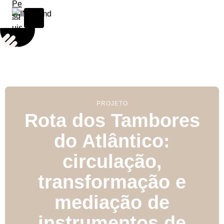
Skip to content
PROJETO
Rota dos Tambores
do Atlântico:
circulação,
transformação e
mediação de
instrumentos de