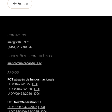
Voltar
CONTACTOS
inet@fcsh.unl.pt
(+351) 217 908 379
SUGESTÕES E COMENTÁRIOS
inet-comunicacao@ua.pt
APOIOS
FCT através de fundos nacionais
UID/00472/2025 |
DOI
UIDB/00472/2020 |
DOI
UIDP/00472/2020 |
DOI
UE | NextGenerationEU
UID/PRR/00472/2025
|
DOI
UID/PRR2/00472/2025
|
DOI