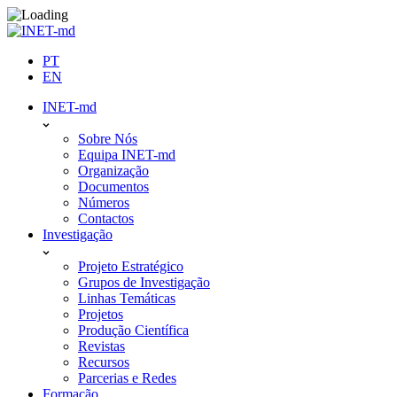
Skip
to
content
PT
EN
INET-md
Sobre Nós
Equipa INET-md
Organização
Documentos
Números
Contactos
Investigação
Projeto Estratégico
Grupos de Investigação
Linhas Temáticas
Projetos
Produção Científica
Revistas
Recursos
Parcerias e Redes
Formação