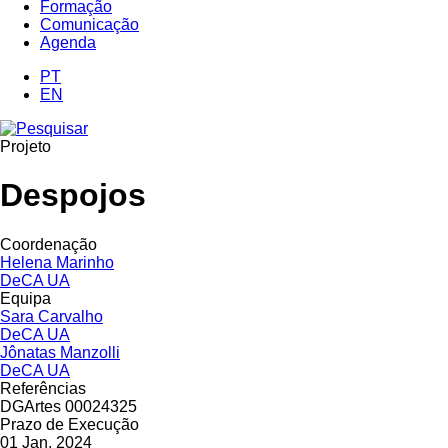
Formação
Comunicação
Agenda
PT
EN
Projeto
Despojos
Coordenação
Helena Marinho
DeCA UA
Equipa
Sara Carvalho
DeCA UA
Jônatas Manzolli
DeCA UA
Referências
DGArtes 00024325
Prazo de Execução
01 Jan, 2024