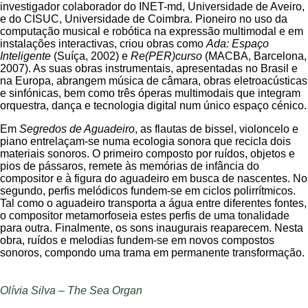
investigador colaborador do INET-md, Universidade de Aveiro,
e do CISUC, Universidade de Coimbra. Pioneiro no uso da
computação musical e robótica na expressão multimodal e em
instalações interactivas, criou obras como
Ada: Espaço
Inteligente
(Suíça, 2002) e
Re(PER)curso
(MACBA, Barcelona,
2007). As suas obras instrumentais, apresentadas no Brasil e
na Europa, abrangem música de câmara, obras eletroacústicas
e sinfónicas, bem como três óperas multimodais que integram
orquestra, dança e tecnologia digital num único espaço cénico.
Em
Segredos de Aguadeiro
, as flautas de bissel, violoncelo e
piano entrelaçam-se numa ecologia sonora que recicla dois
materiais sonoros. O primeiro composto por ruídos, objetos e
pios de pássaros, remete às memórias de infância do
compositor e à figura do aguadeiro em busca de nascentes. No
segundo, perfis melódicos fundem-se em ciclos polirrítmicos.
Tal como o aguadeiro transporta a água entre diferentes fontes,
o compositor metamorfoseia estes perfis de uma tonalidade
para outra. Finalmente, os sons inaugurais reaparecem. Nesta
obra, ruídos e melodias fundem-se em novos compostos
sonoros, compondo uma trama em permanente transformação.
Olívia Silva – The Sea Organ