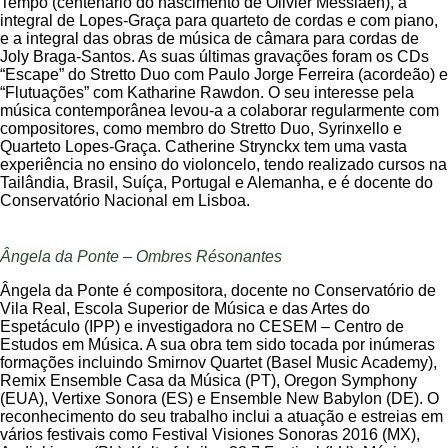
Tempo (centenário do nascimento de Olivier Messiaen), a
integral de Lopes-Graça para quarteto de cordas e com piano,
e a integral das obras de música de câmara para cordas de
Joly Braga-Santos. As suas últimas gravações foram os CDs
“Escape” do Stretto Duo com Paulo Jorge Ferreira (acordeão) e
“Flutuações” com Katharine Rawdon. O seu interesse pela
música contemporânea levou-a a colaborar regularmente com
compositores, como membro do Stretto Duo, Syrinxello e
Quarteto Lopes-Graça. Catherine Strynckx tem uma vasta
experiência no ensino do violoncelo, tendo realizado cursos na
Tailândia, Brasil, Suíça, Portugal e Alemanha, e é docente do
Conservatório Nacional em Lisboa.
Ângela da Ponte – Ombres Résonantes
Ângela da Ponte é compositora, docente no Conservatório de
Vila Real, Escola Superior de Música e das Artes do
Espetáculo (IPP) e investigadora no CESEM – Centro de
Estudos em Música. A sua obra tem sido tocada por inúmeras
formações incluindo Smirnov Quartet (Basel Music Academy),
Remix Ensemble Casa da Música (PT), Oregon Symphony
(EUA), Vertixe Sonora (ES) e Ensemble New Babylon (DE). O
reconhecimento do seu trabalho inclui a atuação e estreias em
vários festivais como Festival Visiones Sonoras 2016 (MX),