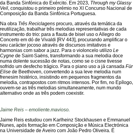
da Banda Sinfónica do Exército. Em 2023,
Through my Glassy
Veil
, conquistou o primeiro prémio no XI Concurso Nacional de
Composição da Banda Sinfónica Portuguesa.
Na obra
Três Reciclagens
procuro, através da temática da
reutilização, trabalhar três melodias representativas de cada
instrumento do trio: para a flauta de bisel uso o Allegro do
Concerto em dó de Vivaldi [RV 443], procurando amplificar o
seu carácter jocoso através de discursos imitativos e
harmonias com sabor a jazz. Para o violoncelo utilizo
Le
Cygne
de Saint-Saëns, transformando a sua melodia doce
numa dolente sucessão de notas, como se o cisne tivesse
sofrido um desfecho trágico. Para o piano uso a já cansada
Für
Elise
de Beethoven, convertendo a sua leve melodia num
frenesim histérico, insistindo em pequenos fragmentos da
melodia, contrapostos com ritmos intensos. Por fim, no Epílogo,
ouvem-se as três melodias simultaneamente, num mundo
alternativo onde as três podem coexistir.
Jaime Reis – emoliente.mavioso.
Jaime Reis estudou com Karlheinz Stockhausen e Emmanuel
Nunes, após formação em Composição e Música Electrónica
na Universidade de Aveiro com João Pedro Oliveira. É