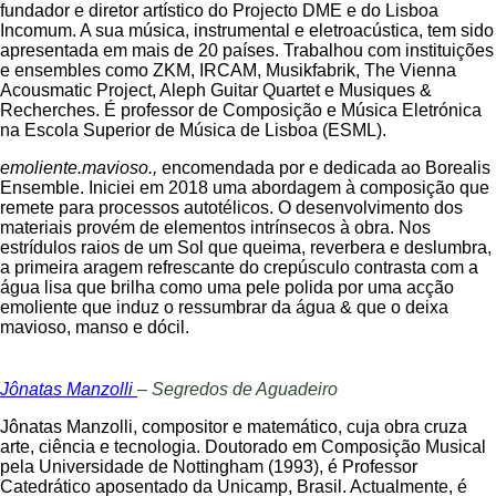
fundador e diretor artístico do Projecto DME e do Lisboa
Incomum. A sua música, instrumental e eletroacústica, tem sido
apresentada em mais de 20 países. Trabalhou com instituições
e ensembles como ZKM, IRCAM, Musikfabrik, The Vienna
Acousmatic Project, Aleph Guitar Quartet e Musiques &
Recherches. É professor de Composição e Música Eletrónica
na Escola Superior de Música de Lisboa (ESML).
emoliente.mavioso.,
encomendada por e dedicada ao Borealis
Ensemble. Iniciei em 2018 uma abordagem à composição que
remete para processos autotélicos. O desenvolvimento dos
materiais provém de elementos intrínsecos à obra. Nos
estrídulos raios de um Sol que queima, reverbera e deslumbra,
a primeira aragem refrescante do crepúsculo contrasta com a
água lisa que brilha como uma pele polida por uma acção
emoliente que induz o ressumbrar da água & que o deixa
mavioso, manso e dócil.
Jônatas Manzolli
– Segredos de Aguadeiro
Jônatas Manzolli, compositor e matemático, cuja obra cruza
arte, ciência e tecnologia. Doutorado em Composição Musical
pela Universidade de Nottingham (1993), é Professor
Catedrático aposentado da Unicamp, Brasil. Actualmente, é