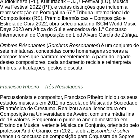
Audiokineza (PL), Kulturfabrik – 33,7 Festival (LU), Música
Viva Festival 2022 (PT), e várias distinções que incluem a
representação de Portugal na 67.ª Tribuna Internacional de
Compositores (RS), Prémio Ibermúsicas – Composição e
Estreia de Obra 2022, obra selecionada no ISCM World Music
Days 2023 em África do Sul e vencedora do 1.º Concurso
Internacional de Composição de Lied Alvaro García de Zúñiga.
Ombres Résonantes
(
Sombras Ressonantes
) é um conjunto de
sete miniaturas, concebidas como homenagens sonoras a
compositores que partiram recentemente. A partir do legado
destes compositores, cada andamento recicla e reinterpreta
timbres, articulações, gestos e escuta.
Francisco Ribeiro – Três Reciclagens
Percussionista e compositor, Francisco Ribeiro iniciou os seus
estudos musicais em 2011 na Escola de Música da Sociedade
Filarmónica de Crestuma. Realizou a sua licenciatura em
Composição na Universidade de Aveiro, com uma média final
de 18 valores. Frequentou o primeiro ano do mestrado em
Ensino de Música, vertente Música de Conjunto, orientado pelo
professor André Granjo. Em 2021, a obra
Esconder é sofrer
venceu o concurso de composição para Orquestra de Sopros