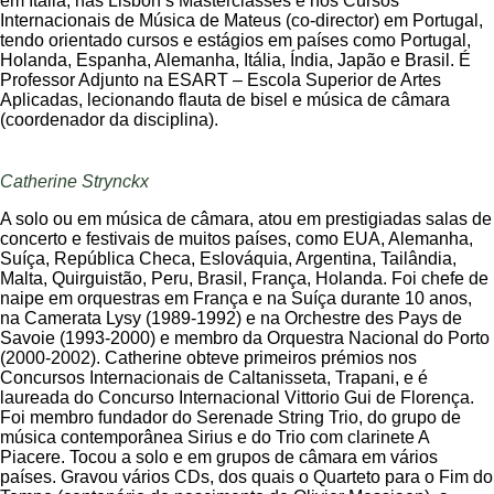
em Itália, nas Lisbon’s Masterclasses e nos Cursos
Internacionais de Música de Mateus (co-director) em Portugal,
tendo orientado cursos e estágios em países como Portugal,
Holanda, Espanha, Alemanha, Itália, Índia, Japão e Brasil. É
Professor Adjunto na ESART – Escola Superior de Artes
Aplicadas, lecionando flauta de bisel e música de câmara
(coordenador da disciplina).
Catherine Strynckx
A solo ou em música de câmara, atou em prestigiadas salas de
concerto e festivais de muitos países, como EUA, Alemanha,
Suíça, República Checa, Eslováquia, Argentina, Tailândia,
Malta, Quirguistão, Peru, Brasil, França, Holanda. Foi chefe de
naipe em orquestras em França e na Suíça durante 10 anos,
na Camerata Lysy (1989-1992) e na Orchestre des Pays de
Savoie (1993-2000) e membro da Orquestra Nacional do Porto
(2000-2002). Catherine obteve primeiros prémios nos
Concursos Internacionais de Caltanisseta, Trapani, e é
laureada do Concurso Internacional Vittorio Gui de Florença.
Foi membro fundador do Serenade String Trio, do grupo de
música contemporânea Sirius e do Trio com clarinete A
Piacere. Tocou a solo e em grupos de câmara em vários
países. Gravou vários CDs, dos quais o Quarteto para o Fim do