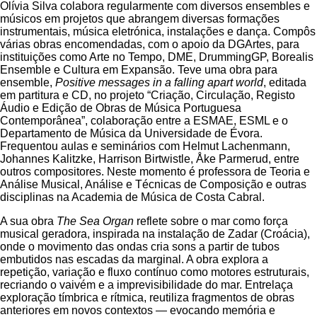
Olívia Silva colabora regularmente com diversos ensembles e
músicos em projetos que abrangem diversas formações
instrumentais, música eletrónica, instalações e dança. Compôs
várias obras encomendadas, com o apoio da DGArtes, para
instituições como Arte no Tempo, DME, DrummingGP, Borealis
Ensemble e Cultura em Expansão. Teve uma obra para
ensemble,
Positive messages in a falling apart world
, editada
em partitura e CD, no projeto “Criação, Circulação, Registo
Áudio e Edição de Obras de Música Portuguesa
Contemporânea”, colaboração entre a ESMAE, ESML e o
Departamento de Música da Universidade de Évora.
Frequentou aulas e seminários com Helmut Lachenmann,
Johannes Kalitzke, Harrison Birtwistle, Åke Parmerud, entre
outros compositores. Neste momento é professora de Teoria e
Análise Musical, Análise e Técnicas de Composição e outras
disciplinas na Academia de Música de Costa Cabral.
A sua obra
The Sea Organ
reflete sobre o mar como força
musical geradora, inspirada na instalação de Zadar (Croácia),
onde o movimento das ondas cria sons a partir de tubos
embutidos nas escadas da marginal. A obra explora a
repetição, variação e fluxo contínuo como motores estruturais,
recriando o vaivém e a imprevisibilidade do mar. Entrelaça
exploração tímbrica e rítmica, reutiliza fragmentos de obras
anteriores em novos contextos — evocando memória e