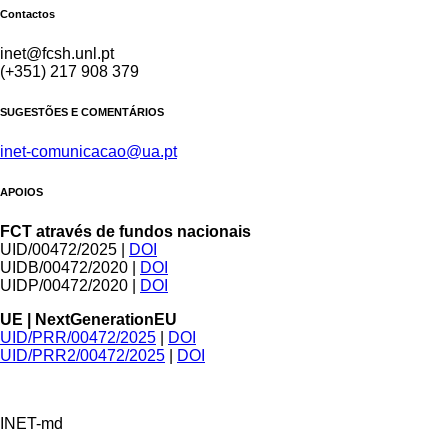
Contactos
inet@fcsh.unl.pt
(+351) 217 908 379
SUGESTÕES E COMENTÁRIOS
inet-comunicacao@ua.pt
APOIOS
FCT através de fundos nacionais
UID/00472/2025 |
DOI
UIDB/00472/2020 |
DOI
UIDP/00472/2020 |
DOI
UE | NextGenerationEU
UID/PRR/00472/2025
|
DOI
UID/PRR2/00472/2025
|
DOI
INET-md