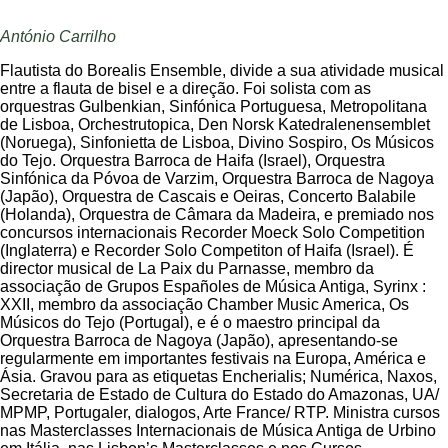
António Carrilho
Flautista do Borealis Ensemble, divide a sua atividade musical
entre a flauta de bisel e a direção. Foi solista com as
orquestras Gulbenkian, Sinfónica Portuguesa, Metropolitana
de Lisboa, Orchestrutopica, Den Norsk Katedralenensemblet
(Noruega), Sinfonietta de Lisboa, Divino Sospiro, Os Músicos
do Tejo. Orquestra Barroca de Haifa (Israel), Orquestra
Sinfónica da Póvoa de Varzim, Orquestra Barroca de Nagoya
(Japão), Orquestra de Cascais e Oeiras, Concerto Balabile
(Holanda), Orquestra de Câmara da Madeira, e premiado nos
concursos internacionais Recorder Moeck Solo Competition
(Inglaterra) e Recorder Solo Competiton of Haifa (Israel). É
director musical de La Paix du Parnasse, membro da
associação de Grupos Españoles de Música Antiga, Syrinx :
XXII, membro da associação Chamber Music America, Os
Músicos do Tejo (Portugal), e é o maestro principal da
Orquestra Barroca de Nagoya (Japão), apresentando-se
regularmente em importantes festivais na Europa, América e
Ásia. Gravou para as etiquetas Encherialis; Numérica, Naxos,
Secretaria de Estado de Cultura do Estado do Amazonas, UA/
MPMP, Portugaler, dialogos, Arte France/ RTP. Ministra cursos
nas Masterclasses Internacionais de Música Antiga de Urbino