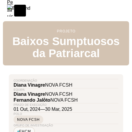
PROJETO
Baixos Sumptuosos
da Patriarcal
COORDENAÇÃO
Diana Vinagre
NOVA FCSH
EQUIPA
Diana Vinagre
NOVA FCSH
Fernando Jalôto
NOVA FCSH
PRAZO DE EXECUÇÃO
01 Out, 2024
—
30 Mar, 2025
POLO
NOVA FCSH
GRUPO DE INVESTIGAÇÃO
EHCM