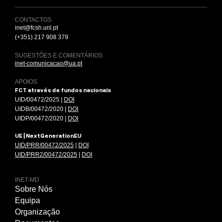
CONTACTOS
inet@fcsh.unl.pt
(+351) 217 908 379
SUGESTÕES E COMENTÁRIOS
inet-comunicacao@ua.pt
APOIOS
FCT através de fundos nacionais
UID/00472/2025 |
DOI
UIDB/00472/2020 |
DOI
UIDP/00472/2020 |
DOI
UE | NextGenerationEU
UID/PRR/00472/2025
|
DOI
UID/PRR2/00472/2025
|
DOI
INET-MD
Sobre Nós
Equipa
Organização