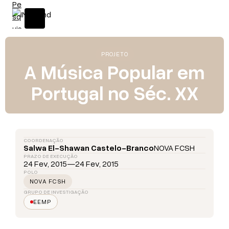
PROJETO
A Música Popular em
Portugal no Séc. XX
COORDENAÇÃO
Salwa El-Shawan Castelo-Branco
NOVA FCSH
PRAZO DE EXECUÇÃO
24 Fev, 2015
—
24 Fev, 2015
POLO
NOVA FCSH
GRUPO DE INVESTIGAÇÃO
EEMP