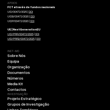
APOIOS
FCT através de fundos nacionais
UID/00472/2025 |
DOI
UIDB/00472/2020 |
DOI
UIDP/00472/2020 |
DOI
UE | NextGenerationEU
UID/PRR/00472/2025
|
DOI
UID/PRR2/00472/2025
|
DOI
INET-MD
Sobre Nós
Equipa
Organização
Documentos
Números
Media Kit
Contactos
INVESTIGAÇÃO
Projeto Estratégico
Grupos de Investigação
Linhas Temáticas