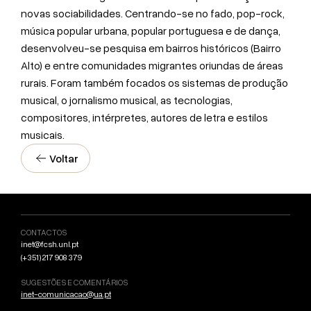
novas sociabilidades. Centrando-se no fado, pop-rock,
música popular urbana, popular portuguesa e de dança,
desenvolveu-se pesquisa em bairros históricos (Bairro
Alto) e entre comunidades migrantes oriundas de áreas
rurais. Foram também focados os sistemas de produção
musical, o jornalismo musical, as tecnologias,
compositores, intérpretes, autores de letra e estilos
musicais.
Voltar
CONTACTOS
inet@fcsh.unl.pt
(+351) 217 908 379
SUGESTÕES E COMENTÁRIOS
inet-comunicacao@ua.pt