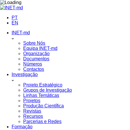
Skip
to
content
PT
EN
INET-md
Sobre Nós
Equipa INET-md
Organização
Documentos
Números
Contactos
Investigação
Projeto Estratégico
Grupos de Investigação
Linhas Temáticas
Projetos
Produção Científica
Revistas
Recursos
Parcerias e Redes
Formação