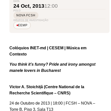
DATA
24 Oct, 2013
12:00
POLO
NOVA FCSH
GRUPOS DE INVESTIGAÇÃO
EEMP
Colóquios INET-md | CESEM | Música em
Contexto
You think it’s funny? Pride and irony amongst
manele lovers in Bucharest
Victor A. Stoichiță (Centre National de la
Recherche Scientifique – CNRS)
24 de Outubro de 2013
| 18:00 | FCSH – NOVA –
Torre B
, Piso 3, Sala T13