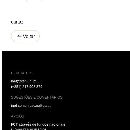
cartaz
Voltar
CONTACTOS
inet@fcsh.unl.pt
(+351) 217 908 379
SUGESTÕES E COMENTÁRIOS
inet-comunicacao@ua.pt
APOIOS
FCT através de fundos nacionais