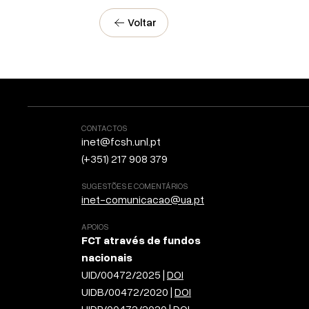
Voltar
CONTACTOS
inet@fcsh.unl.pt
(+351) 217 908 379
SUGESTÕES E COMENTÁRIOS
inet-comunicacao@ua.pt
APOIOS
FCT através de fundos
nacionais
UID/00472/2025 |
DOI
UIDB/00472/2020 |
DOI