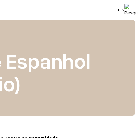
PT
EN
 Espanhol
io)
 e Teatro na Comunidade