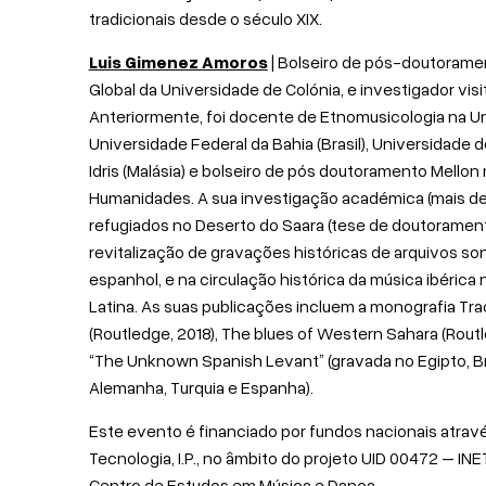
tradicionais desde o século XIX.
Luis Gimenez Amoros
| Bolseiro de pós-doutorame
Global da Universidade de Colónia, e investigador vis
Anteriormente, foi docente de Etnomusicologia na Un
Universidade Federal da Bahia (Brasil), Universidade d
Idris (Malásia) e bolseiro de pós doutoramento Mello
Humanidades. A sua investigação académica (mais de
refugiados no Deserto do Saara (tese de doutorament
revitalização de gravações históricas de arquivos so
espanhol, e na circulação histórica da música ibérica
Latina. As suas publicações incluem a monografia Tr
(Routledge, 2018), The blues of Western Sahara (Routl
“The Unknown Spanish Levant” (gravada no Egipto, Bras
Alemanha, Turquia e Espanha).
Este evento é financiado por fundos nacionais atrav
Tecnologia, I.P., no âmbito do projeto UID 00472 – I
Centro de Estudos em Música e Dança.