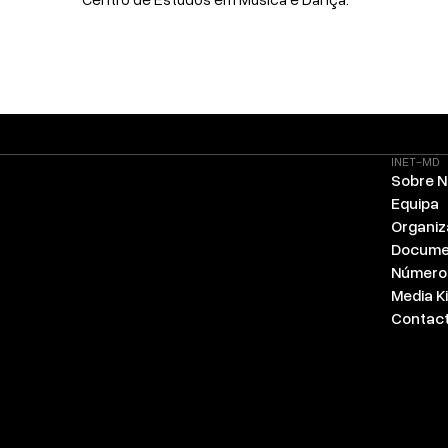
INET-MD
Sobre 
Equipa
Organi
Docume
Número
Media Ki
Contac