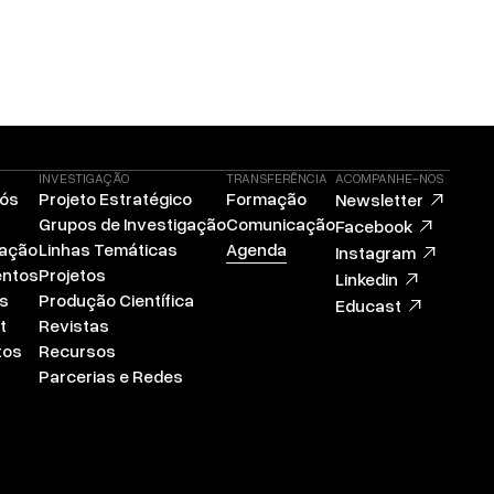
INVESTIGAÇÃO
TRANSFERÊNCIA
ACOMPANHE-NOS
Nós
Projeto Estratégico
Formação
Newsletter
Grupos de Investigação
Comunicação
Facebook
zação
Linhas Temáticas
Agenda
Instagram
ntos
Projetos
Linkedin
s
Produção Científica
Educast
t
Revistas
tos
Recursos
Parcerias e Redes