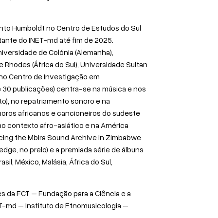
nto Humboldt no Centro de Estudos do Sul
itante do INET-md até fim de 2025.
iversidade de Colónia (Alemanha),
e Rhodes (África do Sul), Universidade Sultan
n no Centro de Investigação em
 30 publicações) centra-se na música e nos
o), no repatriamento sonoro e na
noros africanos e cancioneiros do sudeste
 no contexto afro-asiático e na América
acing the Mbira Sound Archive in Zimbabwe
edge, no prelo) e a premiada série de álbuns
il, México, Malásia, África do Sul,
és da FCT – Fundação para a Ciência e a
NET-md – Instituto de Etnomusicologia –