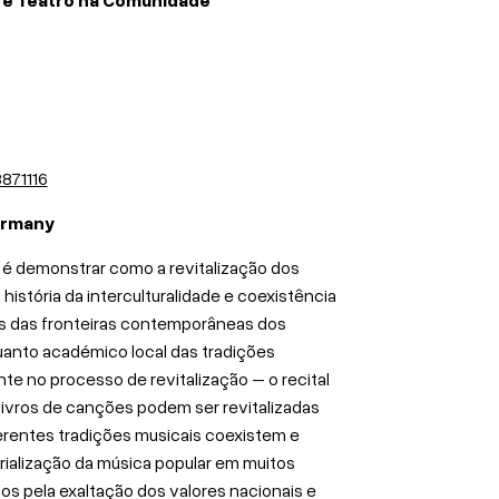
8871116
ermany
al é demonstrar como a revitalização dos
 história da interculturalidade e coexistência
es das fronteiras contemporâneas dos
anto académico local das tradições
e no processo de revitalização – o recital
livros de canções podem ser revitalizadas
rentes tradições musicais coexistem e
orialização da música popular em muitos
s pela exaltação dos valores nacionais e