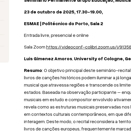
23 de outubro de 2025, 17.30-19.00,
ESMAE | Politécnico do Porto, Sala 2
Entrada livre, presencial e online
Sala Zoom
https://videoconf-colibri.zoom.us/j/9135
Luis Gimenez Amoros
,
University of Cologne, G
Resumo
: O objetivo principal deste seminário-recit
livros de canções históricos podem iluminar a já longa
musical que atravessa regiões e transcende os limit
estados. Baseada na observação participante – enqu
musicais em estudo e compositor envolvido ativament
revela como as estruturas musicais preservadas nos 
em contextos culturais contemporâneos, em que dife
interagem. Deste modo, o recital reconsidera a territ
livros de canções europeus, frequentemente marcado