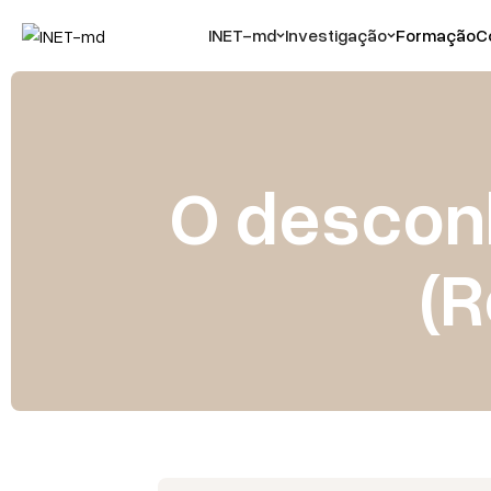
INET-md
Investigação
Formação
C
O descon
(R