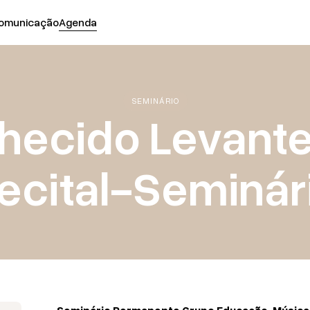
omunicação
Agenda
SEMINÁRIO
hecido Levante
ecital-Seminár
Seminário Permanente Grupo Educação, Música