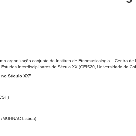
é uma organização conjunta do Instituto de Etnomusicologia – Centro
 Estudos Interdisciplinares do Século XX (CEIS20, Universidade de Co
l no Século XX”
FCSH)
m /MUHNAC Lisboa)