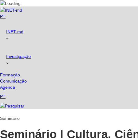
Skip
to
content
PT
INET-md
Investigação
Formação
Comunicação
Agenda
PT
Seminário
Seminário | Cultura, Ciê