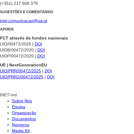
(+351) 217 908 379
SUGESTÕES E COMENTÁRIOS
inet-comunicacao@ua.pt
APOIOS
FCT através de fundos nacionais
UID/00472/2025 |
DOI
UIDB/00472/2020 |
DOI
UIDP/00472/2020 |
DOI
UE | NextGenerationEU
UID/PRR/00472/2025
|
DOI
UID/PRR2/00472/2025
|
DOI
INET-md
Sobre Nós
Equipa
Organização
Documentos
Números
Media Kit