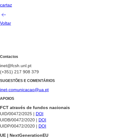
cartaz
Voltar
Contactos
inet@fcsh.unl.pt
(+351) 217 908 379
SUGESTÕES E COMENTÁRIOS
inet-comunicacao@ua.pt
APOIOS
FCT através de fundos nacionais
UID/00472/2025 |
DOI
UIDB/00472/2020 |
DOI
UIDP/00472/2020 |
DOI
UE | NextGenerationEU