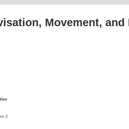
isation, Movement, and 
dies
rio 2