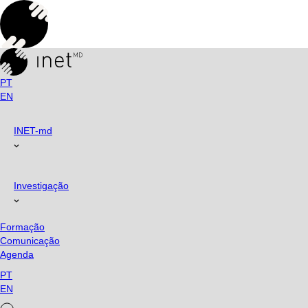
Skip
to
content
PT
EN
INET-md
Investigação
Formação
Comunicação
Agenda
PT
EN