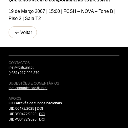
19 de Março 2007 | 15:00 | FCSH – NOVA – Torre B
|
Piso
2
| Sala T2
Voltar
CONTACTOS
inet@fcsh.unl.pt
(+351) 217 908 379
SUGESTÕES E COMENTÁRIOS
inet-comunicacao@ua.pt
APOIOS
FCT através de fundos nacionais
UID/00472/2025 |
DOI
UIDB/00472/2020 |
DOI
UIDP/00472/2020 |
DOI