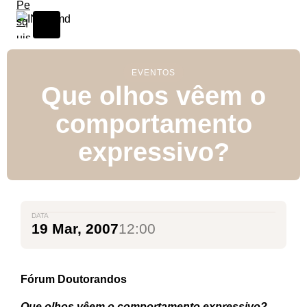
EVENTOS
Que olhos vêem o
comportamento
expressivo?
DATA
19 Mar, 2007
12:00
Fórum Doutorandos
Que olhos vêem o comportamento expressivo?