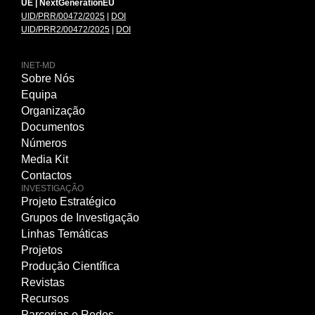
UE | NextGenerationEU
UID/PRR/00472/2025
|
DOI
UID/PRR2/00472/2025
|
DOI
INET-MD
Sobre Nós
Equipa
Organização
Documentos
Números
Media Kit
Contactos
INVESTIGAÇÃO
Projeto Estratégico
Grupos de Investigação
Linhas Temáticas
Projetos
Produção Científica
Revistas
Recursos
Parcerias e Redes