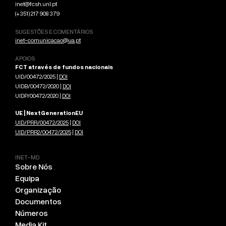
inet@fcsh.unl.pt
(+351) 217 908 379
SUGESTÕES E COMENTÁRIOS
inet-comunicacao@ua.pt
APOIOS
FCT através de fundos nacionais
UID/00472/2025 |
DOI
UIDB/00472/2020 |
DOI
UIDP/00472/2020 |
DOI
UE | NextGenerationEU
UID/PRR/00472/2025
|
DOI
UID/PRR2/00472/2025
|
DOI
INET-MD
Sobre Nós
Equipa
Organização
Documentos
Números
Media Kit